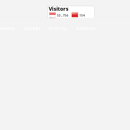
.co.id
021 4891725
ORMASI
GALERI
DIGITAL
KONTAK
A