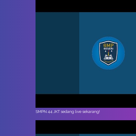
SMPN 44 JKT sedang live sekarang!