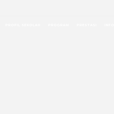
smpn44jkt@yahoo
PROFIL SEKOLAH
PROGRAM
PRESTASI
INF
4 JAKART