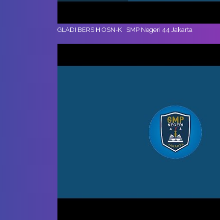
GLADI BERSIH OSN-K | SMP Negeri 44 Jakarta