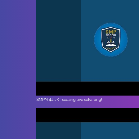
SMPN 44 JKT sedang live sekarang!