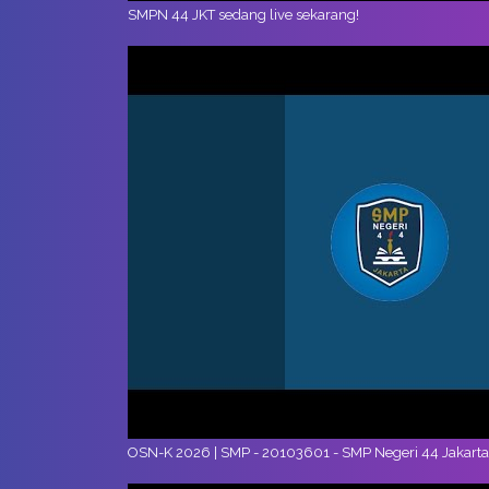
SMPN 44 JKT sedang live sekarang!
OSN-K 2026 | SMP - 20103601 - SMP Negeri 44 Jakarta